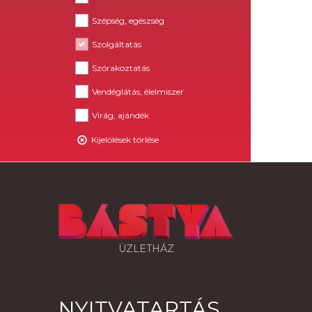
Szépség, egészség
Szolgáltatás
Szórakoztatás
Vendéglátás, élelmiszer
Virág, ajándék
Kijelölések törlése
ÜZLETHÁZ
NYITVATARTÁS