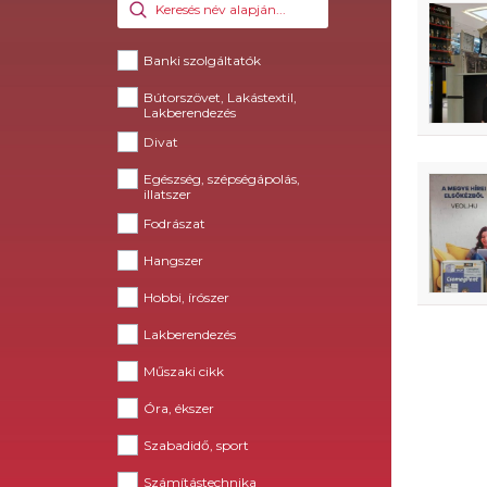
Banki szolgáltatók
Bútorszövet, Lakástextil,
Lakberendezés
Divat
Egészség, szépségápolás,
illatszer
Fodrászat
Hangszer
Hobbi, írószer
Lakberendezés
Műszaki cikk
Óra, ékszer
Szabadidő, sport
Számítástechnika