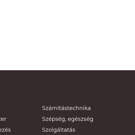
Számítástechnika
zer
Szépség, egészség
ezés
Szolgáltatás