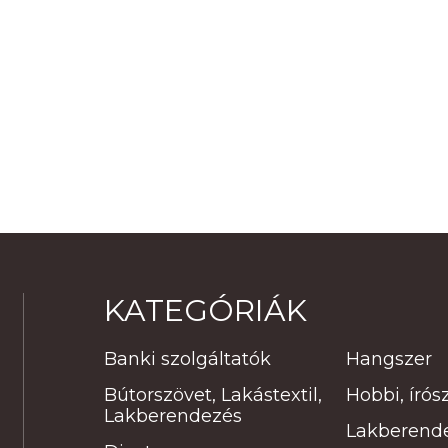
KATEGÓRIÁK
Banki szolgáltatók
Hangszer
Bútorszövet, Lakástextil,
Hobbi, írós
Lakberendezés
Lakberend