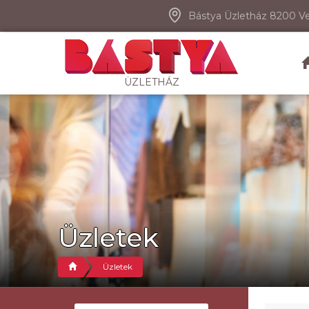
Bástya Üzletház 8200 Ve
ÜZLETHÁZ
Üzletek
Üzletek