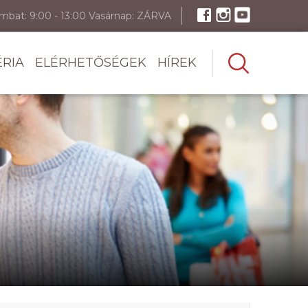
ombat: 9:00 - 13:00 Vasárnap: ZÁRVA
ÉRIA
ELÉRHETŐSÉGEK
HÍREK