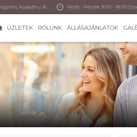
szprém, Kossuth u. 8.
Hétfő - Péntek: 9:00 - 18:00 Sz
ÜZLETEK
RÓLUNK
ÁLLÁSAJÁNLATOK
GAL