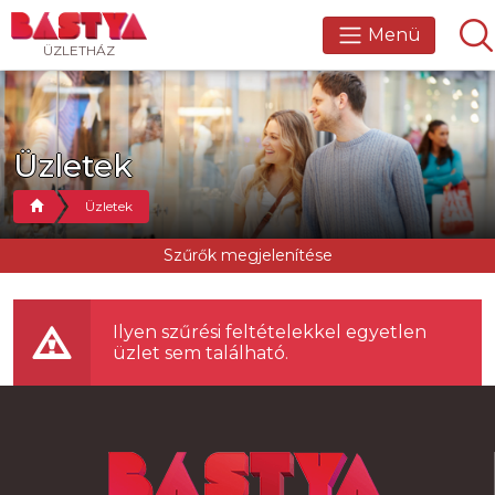
Menü
ÜZLETHÁZ
Üzletek
Üzletek
Szűrők megjelenítése
Ilyen szűrési feltételekkel egyetlen
üzlet sem található.