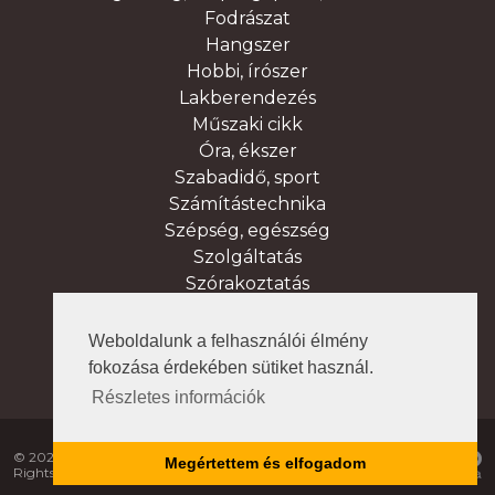
Fodrászat
Hangszer
Hobbi, írószer
Lakberendezés
Műszaki cikk
Óra, ékszer
Szabadidő, sport
Számítástechnika
Szépség, egészség
Szolgáltatás
Szórakoztatás
Vendéglátás, élelmiszer
Virág, ajándék
Weboldalunk a felhasználói élmény
fokozása érdekében sütiket használ.
Részletes információk
© 2020 - Bástya Üzletház. All
Megértettem és elfogadom
Rights Reserved. /
Házirend